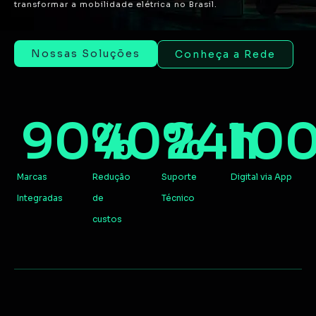
transformar a mobilidade elétrica no Brasil.
Nossas Soluções
Conheça a Rede
90
%
40
%
24
h
10
Marcas
Redução
Suporte
Digital via App
Integradas
de
Técnico
custos