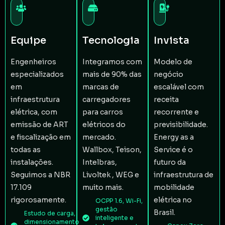
Equipe
Tecnologia
Invista
Engenheiros
Integramos com
Modelo de
especializados
mais de 90% das
negócio
em
marcas de
escalável com
infraestrutura
carregadores
receita
elétrica, com
para carros
recorrente e
emissão de ART
elétricos do
previsibilidade.
e fiscalização em
mercado.
Energy as a
todas as
Wallbox, Teison,
Service é o
instalações.
Intelbras,
futuro da
Seguimos a NBR
Livoltek , WEG e
infraestrutura de
17.109
muito mais.
mobilidade
rigorosamente.
elétrica no
OCPP 1.6, Wi-Fi,
gestão
Brasil.
Estudo de carga,
inteligente e
dimensionamento