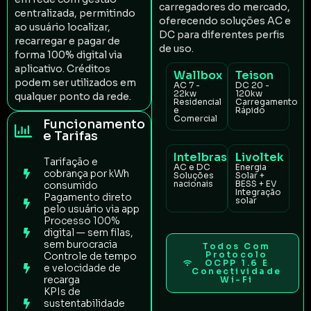
carregadores do mercado,
centralizada, permitindo
oferecendo soluções AC e
ao usuário localizar,
DC para diferentes perfis
recarregar e pagar de
de uso.
forma 100% digital via
aplicativo. Créditos
Wallbox
Teison
podem ser utilizados em
AC 7 -
DC 20 -
22kw
120kw
qualquer ponto da rede.
Residencial
Carregamento
e
Rápido
Comercial
Funcionamento
e Tarifas
Intelbras
Livoltek
Tarifação e
AC e DC
Energia
cobrança por kWh
Soluções
Solar +
nacionais
BESS + EV
consumido
Integração
Pagamento direto
solar
pelo usuário via app
Processo 100%
digital — sem filas,
sem burocracia
Todos Com
Protocolo
Controle de tempo
OCPP 1.6 E
e velocidade de
Conectividade
recarga
Wi-Fi
KPIs de
sustentabilidade