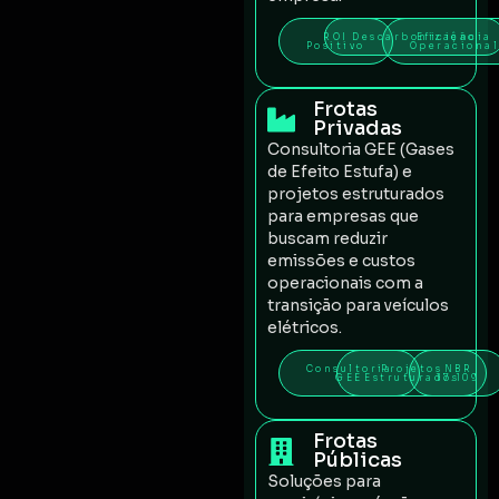
ROI
Descarbonização
Eficiência
Positivo
Operacional
Frotas
Privadas
Consultoria GEE (Gases
de Efeito Estufa) e
projetos estruturados
para empresas que
buscam reduzir
emissões e custos
operacionais com a
transição para veículos
elétricos.
Consultoria
Projetos
NBR
GEE
Estruturados
17.109
Frotas
Públicas
Soluções para