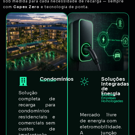
sob medida para cada necessidade de recarga — sempre
com
Capex Zero
e tecnologia de ponta.
Condomínios
Soluções
Real Estate
Integradas
de
Solução
Energia
Grandes
completa de
Empresas
Homologadas
recarga para
condomínios
Mercado livre
residenciais e
de energia com
comerciais sem
eletromobilidade.
custos de
A junção
implantação.