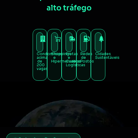
alto tráfego
Condomínios
Shoppings
Frotas
Redes
Cidades
acima
e
e
de
Sustentáveis
de
Hipermercados
Cadeias
Postos
200
Logísticas
vagas