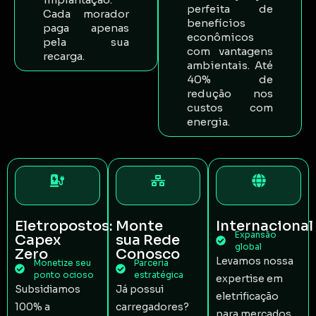
perfeita de
Cada morador
benefícios
paga apenas
econômicos
pela sua
com vantagens
recarga.
ambientais. Até
40% de
redução nos
custos com
energia.
Eletropostos:
Monte
Internacional
Expansão
Capex
sua Rede
global
Zero
Conosco
Levamos nossa
Monetize seu
Parceria
ponto ocioso
estratégica
expertise em
Subsidiamos
Já possui
eletrificação
100% a
carregadores?
para mercados